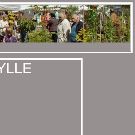
YLLE
,,