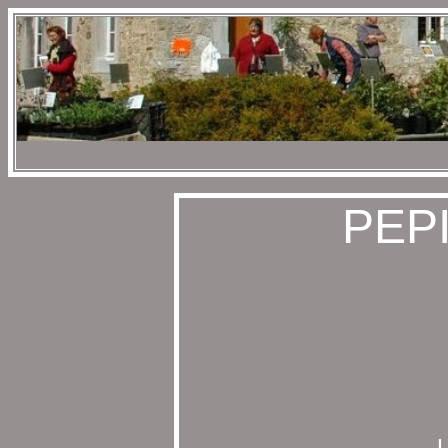
PEP
U