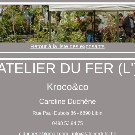
Retour à la liste des exposants
ATELIER DU FER (L'
Kroco&co
Caroline Duchêne
Rue Paul Dubois 86 - 6890 Libin
0498 53 94 75
c.duchene@gmail.com
-
info@latelierdufer.be